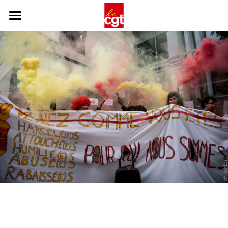
Accueil
Les fiches
FAQ
Mes droits
Les lettres types
Les luttes
Contacts alliés
Galerie médiatique
Nous contacter
Rechercher
collectifmcdroits@gmail.com